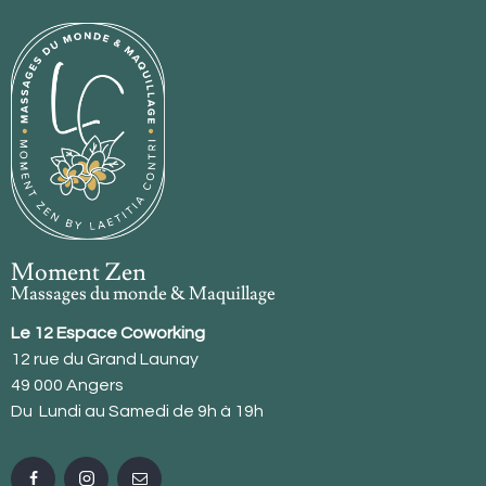
Moment Zen
Massages du monde & Maquillage
Le 12 Espace Coworking
12 rue du Grand Launay
49 000 Angers
Du Lundi au Samedi de 9h à 19h